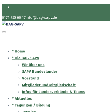
Login
0171 755 60 17
info@bag-sapv.de
* Home
* Die BAG-SAPV
Wir über uns
SAPV Bundesländer
Vorstand
Mitglieder und Mitgliedschaft
Infos für Landesverbände & Teams
* Aktuelles
* Tagungen / Bildung