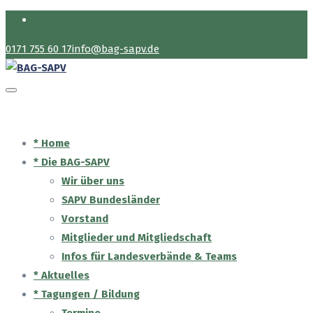
Login
0171 755 60 17
info@bag-sapv.de
* Home
* Die BAG-SAPV
Wir über uns
SAPV Bundesländer
Vorstand
Mitglieder und Mitgliedschaft
Infos für Landesverbände & Teams
* Aktuelles
* Tagungen / Bildung