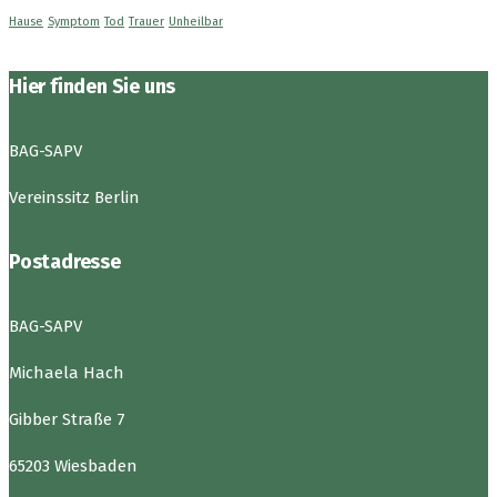
Hause
Symptom
Tod
Trauer
Unheilbar
Hier finden Sie uns
BAG-SAPV
Vereinssitz Berlin
Postadresse
BAG-SAPV
Michaela Hach
Gibber Straße 7
65203 Wiesbaden