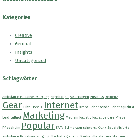
Kategorien
Creative
General
Insights
Uncategorized
Schlagwörter
Ambulante Palliativversorgung
Angehörige
Belastungen
Business
Demenz
Gear
Internet
Hilfe
Hospiz
Krebs
Lebensende
Lebensqualität
Marketing
Leid
Luftnot
Medizin
Palliativ
Palliative Care
Pflege
Popular
Pflegeheim
SAPV
Schmerzen
schwerst Krank
Spezialisierte
ambulante Palliativversorgung
Sterbebegleitung
Sterbehilfe
sterben
Sterben zu