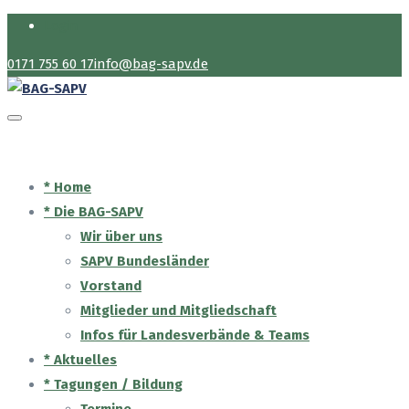
Login
0171 755 60 17
info@bag-sapv.de
* Home
* Die BAG-SAPV
Wir über uns
SAPV Bundesländer
Vorstand
Mitglieder und Mitgliedschaft
Infos für Landesverbände & Teams
* Aktuelles
* Tagungen / Bildung